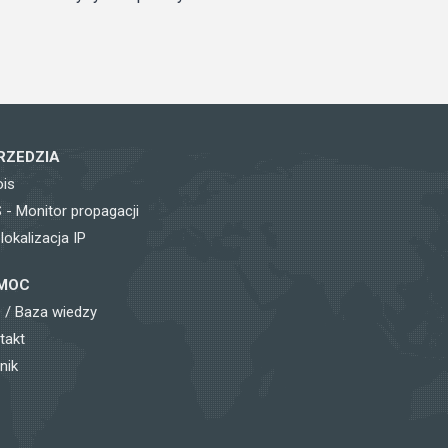
RZEDZIA
is
 - Monitor propagacji
lokalizacja IP
MOC
 / Baza wiedzy
takt
nik