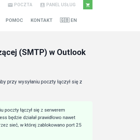
POCZTA
PANEL USŁUG



POMOC
KONTAKT
🇬🇧 EN
zącej (SMTP) w Outlook
y przy wysyłaniu poczty łączył się z
iu poczty łączył się z serwerem
ess będzie działał prawidłowo nawet
rzez sieć, w której zablokowano port 25