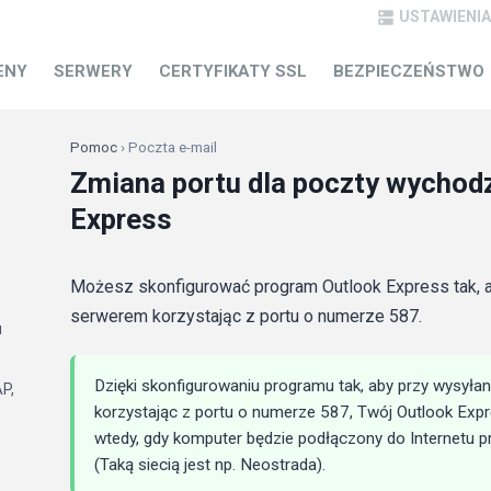
USTAWIENIA

POMOC
ENY
SERWERY
CERTYFIKATY SSL
BEZPIECZEŃSTWO
Pomoc
› Poczta e-mail
Zmiana portu dla poczty wychod
Express
Możesz skonfigurować program Outlook Express tak, ab
serwerem korzystając z portu o numerze 587.
u
Dzięki skonfigurowaniu programu tak, aby przy wysyłan
P,
korzystając z portu o numerze 587, Twój Outlook Expr
wtedy, gdy komputer będzie podłączony do Internetu p
(Taką siecią jest np. Neostrada).