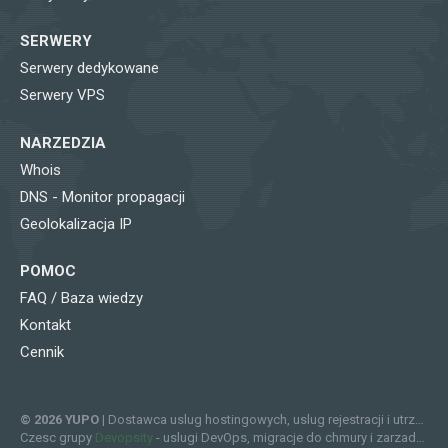
SERWERY
Serwery dedykowane
Serwery VPS
NARZEDZIA
Whois
DNS - Monitor propagacji
Geolokalizacja IP
POMOC
FAQ / Baza wiedzy
Kontakt
Cennik
© 2026 YUPO
| Dostawca uslug hostingowych, uslug rejestracji i utrzymania domen internetowych, certyfikatow SSL, serwerow wirtualizowanych (VPS) i serwerow dedykowanych.
Czesc grupy
Devopsity
- uslugi DevOps, migracje do chmury i zarzadzana infrastruktura.