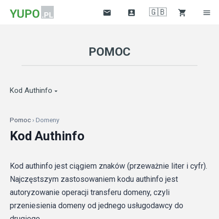
🇬🇧




POMOC
Kod Authinfo

Pomoc
› Domeny
Kod Authinfo
Kod authinfo jest ciągiem znaków (przeważnie liter i cyfr).
Najczęstszym zastosowaniem kodu authinfo jest
autoryzowanie operacji transferu domeny, czyli
przeniesienia domeny od jednego usługodawcy do
drugiego.