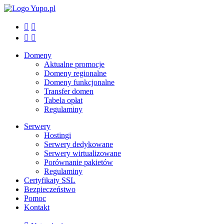




Domeny
Aktualne promocje
Domeny regionalne
Domeny funkcjonalne
Transfer domen
Tabela opłat
Regulaminy
Serwery
Hostingi
Serwery dedykowane
Serwery wirtualizowane
Porównanie pakietów
Regulaminy
Certyfikaty SSL
Bezpieczeństwo
Pomoc
Kontakt