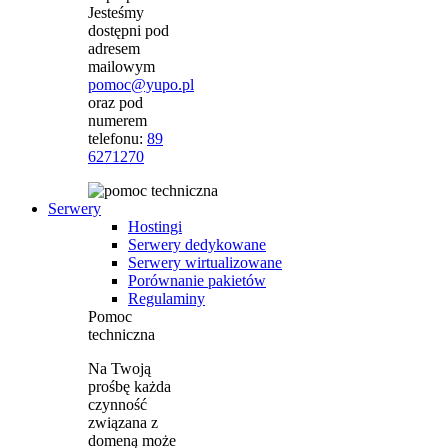
Jesteśmy
dostępni pod
adresem
mailowym
pomoc@yupo.pl
oraz pod
numerem
telefonu:
89
6271270
Serwery
Hostingi
Serwery dedykowane
Serwery wirtualizowane
Porównanie pakietów
Regulaminy
Pomoc
techniczna
Na Twoją
prośbę każda
czynność
związana z
domeną może