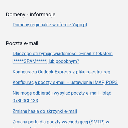
Domeny - informacje
Domeny regionalne w ofercie Yupo.pl
Poczta e-mail
Dlaczego otrzymuję wiadomości e-mail z tekstem
[*****SPAM*****] lub podobnym?
Konfiguracja Outlook Express z pliku rejestru .reg
Konfiguracja poczty e-mail – ustawienia IMAP, POP3
Nie mogę odbierać i wysyłać poczty e-mail - błąd
0x800C0133
Zmiana hasła do skrzynki e-mail
Zmiana portu dla poczty wychodzącej (SMTP) w