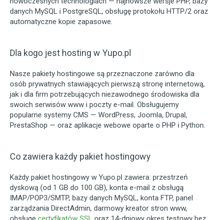
nowoczesnych technologiach — najnowsze wersje PHP, bazy
danych MySQL i PostgreSQL, obsługę protokołu HTTP/2 oraz
automatyczne kopie zapasowe.
Dla kogo jest hosting w Yupo.pl
Nasze pakiety hostingowe są przeznaczone zarówno dla
osób prywatnych stawiających pierwszą stronę internetową,
jak i dla firm potrzebujących niezawodnego środowiska dla
swoich serwisów www i poczty e-mail. Obsługujemy
popularne systemy CMS — WordPress, Joomla, Drupal,
PrestaShop — oraz aplikacje webowe oparte o PHP i Python.
Co zawiera każdy pakiet hostingowy
Każdy pakiet hostingowy w Yupo.pl zawiera: przestrzeń
dyskową (od 1 GB do 100 GB), konta e-mail z obsługą
IMAP/POP3/SMTP, bazy danych MySQL, konta FTP, panel
zarządzania DirectAdmin, darmowy kreator stron www,
obsługę
certyfikatów SSL
oraz 14-dniowy okres testowy bez