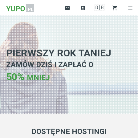
🇬🇧




PIERWSZY ROK TANIEJ
ZAMÓW DZIŚ I ZAPŁAĆ O
50%
MNIEJ
DOSTĘPNE HOSTINGI