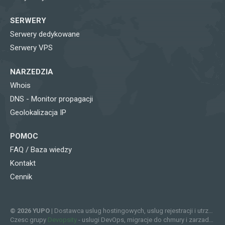
SERWERY
Serwery dedykowane
Serwery VPS
NARZEDZIA
Whois
DNS - Monitor propagacji
Geolokalizacja IP
POMOC
FAQ / Baza wiedzy
Kontakt
Cennik
© 2026 YUPO
| Dostawca uslug hostingowych, uslug rejestracji i utrzymania domen internetowych, certyfikatow SSL, serwerow wirtualizowanych (VPS) i serwerow dedykowanych.
Czesc grupy
Devopsity
- uslugi DevOps, migracje do chmury i zarzadzana infrastruktura.