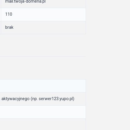
mail.twoja-domena.pl
110
brak
a aktywacyjnego (np. serwer123.yupo.pl)