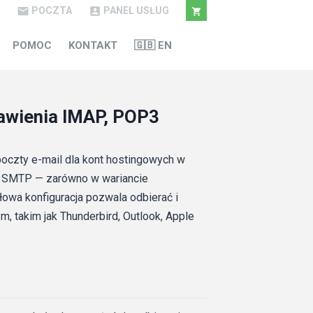
POCZTA
PANEL USŁUG



POMOC
KONTAKT
🇬🇧 EN
tawienia IMAP, POP3
poczty e-mail dla kont hostingowych w
az SMTP — zarówno w wariancie
owa konfiguracja pozwala odbierać i
takim jak Thunderbird, Outlook, Apple