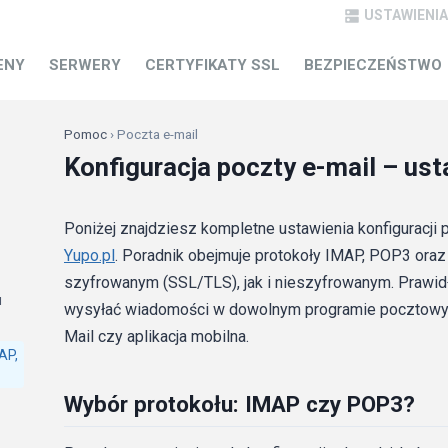
USTAWIENIA

POMOC
ENY
SERWERY
CERTYFIKATY SSL
BEZPIECZEŃSTWO
Pomoc
› Poczta e-mail
Konfiguracja poczty e-mail – us
Poniżej znajdziesz kompletne ustawienia konfiguracji 
Yupo.pl
. Poradnik obejmuje protokoły IMAP, POP3 or
szyfrowanym (SSL/TLS), jak i nieszyfrowanym. Prawidł
u
wysyłać wiadomości w dowolnym programie pocztowym, 
Mail czy aplikacja mobilna.
AP,
Wybór protokołu: IMAP czy POP3?