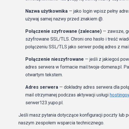
Nazwa użytkownika
— jako login wpisz pełny adre
używaj samej nazwy przed znakiem @.
Połączenie szyfrowane (zalecane)
— zawsze, gd
szyfrowane SSL/TLS. Chroni ono hasło i treść wi
połączeniu SSL/TLS jako serwer podaj adres z mai
Połączenie nieszyfrowane
— jeśli z jakiegoś po
adres serwera w formacie mail.twoja-domena.pl. Pa
otwartym tekstem.
Adres serwera
— dokładny adres serwera dla poł
mail otrzymanej podczas aktywacji usługi
hostingo
serwer123.yupo.pl.
Jeśli masz pytania dotyczące konfiguracji poczty lub 
naszym zespołem wsparcia technicznego.