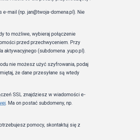
s e-mail (np. jan@twoja-domena.pl). Nie
y to możliwe, wybieraj połączenie
adomości przed przechwyceniem. Przy
la aktywacyjnego (subdomena .yupo.pl).
wodu nie możesz użyć szyfrowania, podaj
miętaj, że dane przesyłane są wtedy
ączeń SSL znajdziesz w wiadomości e-
wej
. Ma on postać subdomeny, np.
potrzebujesz pomocy, skontaktuj się z