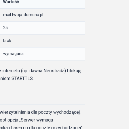
Wartość
mail.twoja-domena.pl
25
brak
wymagana
 internetu (np. dawna Neostrada) blokują
waniem STARTTLS.
ierzytelniania dla poczty wychodzącej.
jest opcja „Serwer wymaga
nika i hasła co dla poczty przychodzącej”.