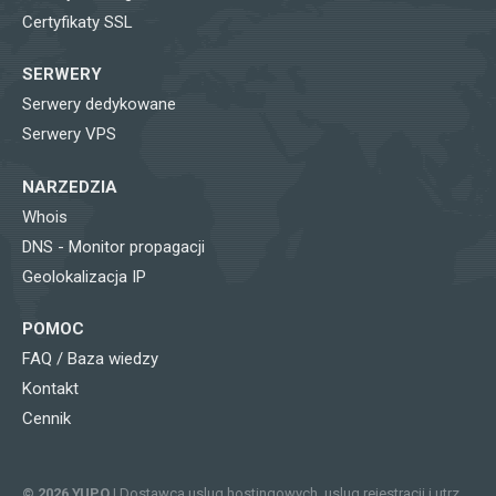
Certyfikaty SSL
SERWERY
Serwery dedykowane
Serwery VPS
NARZEDZIA
Whois
DNS - Monitor propagacji
Geolokalizacja IP
POMOC
FAQ / Baza wiedzy
Kontakt
Cennik
© 2026 YUPO
| Dostawca uslug hostingowych, uslug rejestracji i utrzymania domen internetowych, certyfikatow SSL, serwerow wirtualizowanych (VPS) i serwerow dedykowanych.