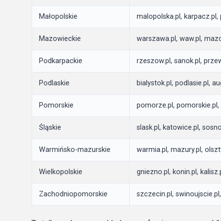
Małopolskie
malopolska.pl, karpacz.pl,
Mazowieckie
warszawa.pl, waw.pl, mazo
Podkarpackie
rzeszow.pl, sanok.pl, przew
Podlaskie
bialystok.pl, podlasie.pl, a
Pomorskie
pomorze.pl, pomorskie.pl, s
Śląskie
slask.pl, katowice.pl, sosno
Warmińsko-mazurskie
warmia.pl, mazury.pl, olsztyn
Wielkopolskie
gniezno.pl, konin.pl, kalisz
Zachodniopomorskie
szczecin.pl, swinoujscie.pl,