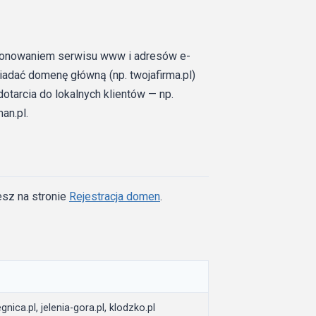
kcjonowaniem serwisu www i adresów e-
iadać domenę główną (np. twojafirma.pl)
tarcia do lokalnych klientów — np.
an.pl.
esz na stronie
Rejestracja domen
.
gnica.pl, jelenia-gora.pl, klodzko.pl