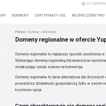
USTAWIENIA

POMOC
ENY
SERWERY
CERTYFIKATY SSL
BEZPIECZEŃSTWO
Pomoc
› Domeny - informacje
Domeny regionalne w ofercie Yup
Domeny regionalne to najlepszy sposób zaistnienia w i
Wybierając domenę regionalną błyskawicznie wyróżnia
zwiększając swoje szanse na konwersję.
Domeny regionalne to tania alternatywa dla droższych 
prowadzisz działalność gospodarczą tylko w swoim regi
kosztowo opcja.
Czym charakteryzuje się domena reg