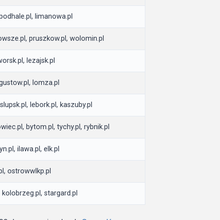
 podhale.pl, limanowa.pl
wsze.pl, pruszkow.pl, wolomin.pl
orsk.pl, lezajsk.pl
ugustow.pl, lomza.pl
lupsk.pl, lebork.pl, kaszuby.pl
wiec.pl, bytom.pl, tychy.pl, rybnik.pl
.pl, ilawa.pl, elk.pl
.pl, ostrowwlkp.pl
 kolobrzeg.pl, stargard.pl