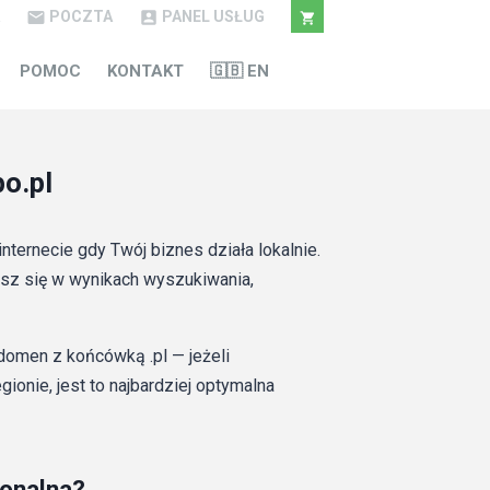
POCZTA
PANEL USŁUG



POMOC
KONTAKT
🇬🇧 EN
o.pl
nternecie gdy Twój biznes działa lokalnie.
sz się w wynikach wyszukiwania,
domen z końcówką .pl — jeżeli
onie, jest to najbardziej optymalna
ionalna?