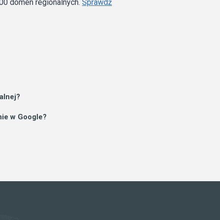
100 domen regionalnych.
Sprawdź
alnej?
ie w Google?